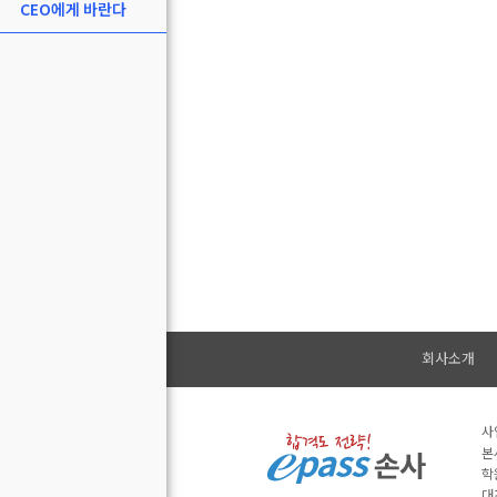
CEO에게 바란다
회사소개
사
본
학
대