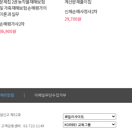
문제집 2권 농작물재해보험
계산문제풀이집
및 가축재해보험 손해평가의
신체손해사정사2차
이론과 실무
29,700원
손해평가사2차
36,900원
처리방침
이메일무단수집거부
|
시설신고 제52호
고객감동센터 : 02-722-1149