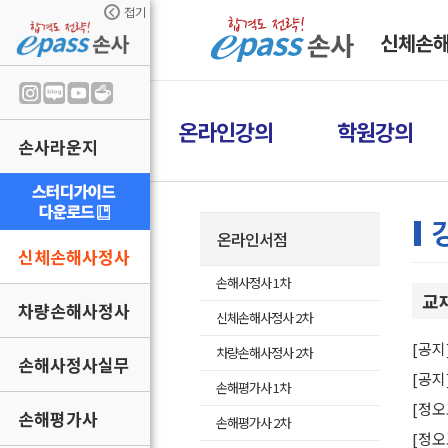
접기
신체손
온라인강의
학원강의
손사라운지
온라인서점
신체손해사정사
손해사정사 1차
교
차량손해사정사
신체손해사정사 2차
[공지
차량손해사정사 2차
손해사정사실무
[공지
손해평가사 1차
[정오
손해평가사
손해평가사 2차
[정오