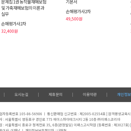
문제집 1권 농작물재해보험
기본서
및 가축재해보험의 이론과
손해평가사2차
실무
49,500원
손해평가사2차
32,400원
오시는길
제휴문의
이용약관
개인정보
|
|
|
|
업자등록번호 105-86-56986 ㅣ 통신판매업 신고번호 : 제2005-02554호 | 원격평생교육
사 : 서울특별시 영등포구 경인로 775 에이스하이테크시티 2동 10층 ㈜이패스코리아
원 : 서울특별시 종로구 청계천로 35, 6층(관정빌딩) 이패스고시학원 (등록번호 : 제3027호) | 
표이사: 이재남 ㅣ 개인정보보호책임자 : 나현철