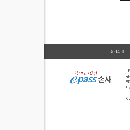
회사소개
사
본
학
대
CO