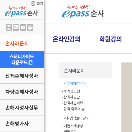
접기
온라인강의
학원강의
손사라운지
손사라운지
신체손해사정사
<
명예의전당
>
차량손해사정사
- 후기공모전
- 합격자명단
- 합격자인터뷰
손해사정사실무
- 합격 축하의 밤
< 취업정보마당 >
손해평가사
- 기업소개영상
- 취업공고