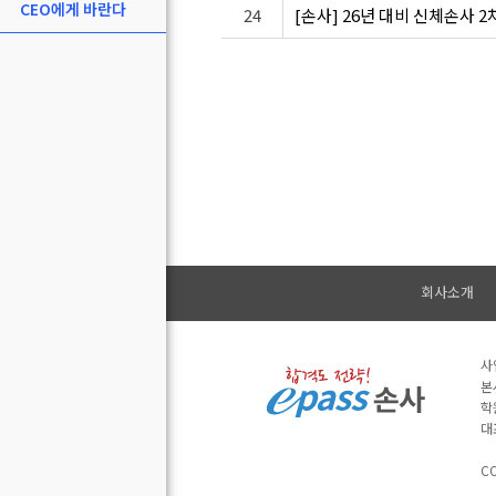
CEO에게 바란다
24
[손사] 26년 대비 신체손사 
회사소개
사
본
학
대
CO