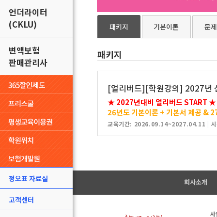
언더라이터
(CKLU)
패키지
기본이론
문제
변액보험
패키지
판매관리사
[얼리버드][학원강의] 2027년 
★ 2027년대비 얼리버드 START ★
26년도 기본이론 + 기본서 제공 & 
교육기간: 2026.09.14~2027.04.11
|
시
정오표 자료실
회사소개
고객센터
사