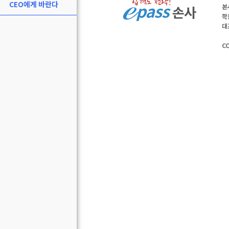
CEO에게 바란다
본
학
대
C