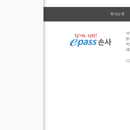
회사소개
사
본
학
대
CO