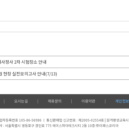
손해사정사 2차 시험장소 안내
원 현장 실전모의고사 안내(7/13)
오시는길
제휴문의
이용약관
개인정보
|
|
|
|
업자등록번호 105-86-56986 ㅣ 통신판매업 신고번호 : 제2005-02554호 | 원격평생교육
사 : 서울특별시 영등포구 경인로 775 에이스하이테크시티 2동 10층 ㈜이패스코리아