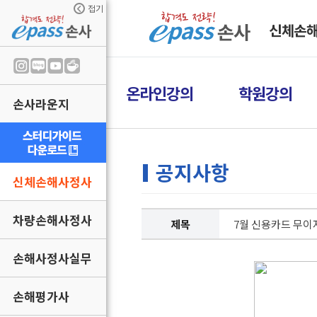
접기
신체손
온라인강의
학원강의
손사라운지
공지사항
신체손해사정사
차량손해사정사
제목
7월 신용카드 무이
손해사정사실무
손해평가사