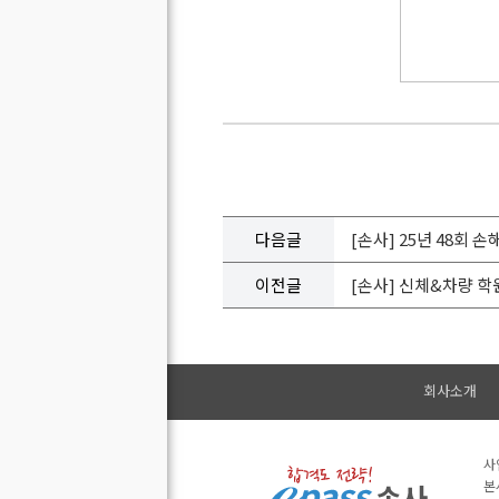
다음글
[손사] 25년 48회 
이전글
[손사] 신체&차량 학
회사소개
사
본