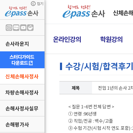
접기
신체손
온라인강의
학원강의
손사라운지
수강/시험/합격후
신체손해사정사
제목
전업 1년의 손사 2
차량손해사정사
< 질문 1~6번 전체 답변 >
손해사정사실무
① 연령 :96년생
② 직업/전공 : 백수/고졸
손해평가사
③ 수험 기간(시험 시작 연도 포함) :